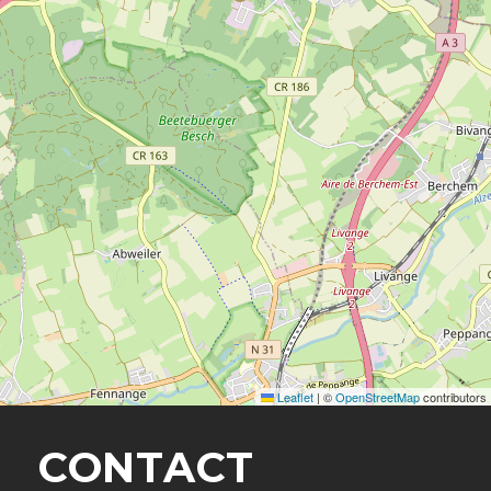
Leaflet
|
©
OpenStreetMap
contributors
CONTACT